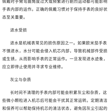
佩戴时手臂弯曲角度过大或频繁进行剧烈运动都可能影响
手表内部的运作。正确的佩戴习惯对于保持手表的良好状
态至关重要。
进水受损
进水是机械表常见的损伤原因之一。如果欧米茄手表
不慎进水，水分可能会侵入机芯内部，导致机械部件受损
或生锈，从而影响手表的正常运作。一旦发现进水迹象，
应立即停止使用并寻求专业维修。
灰尘与杂质
长时间不清理的手表内部可能会积累灰尘和杂质，这
些微小颗粒进入机芯后可能会干扰其正常运转。定期清洁
和保养可以帮助保持机芯的清洁状态，避免因灰尘引起的