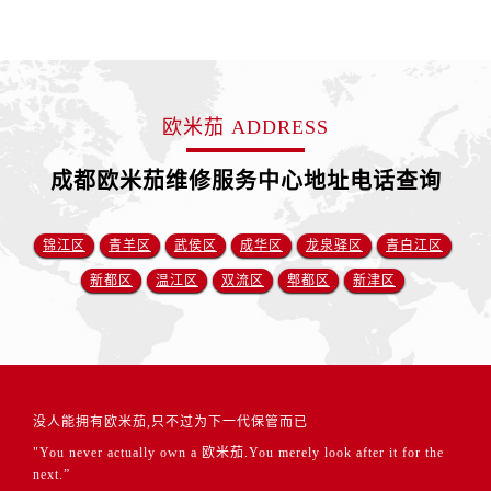
欧米茄 ADDRESS
成都欧米茄维修服务中心地址电话查询
锦江区
青羊区
武侯区
成华区
龙泉驿区
青白江区
新都区
温江区
双流区
郫都区
新津区
没人能拥有欧米茄,只不过为下一代保管而已
"You never actually own a 欧米茄.You merely look after it for the
next.”