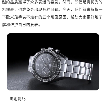
越的品质赢得了众多表迷的喜爱。然而，即便是再优秀的
机械表，也难免会出现各种问题。今天，我们就来解析一
下欧米茄手表不走针的五个常见原因，帮助大家更好地了
解和维护自己的爱表。
电池耗尽