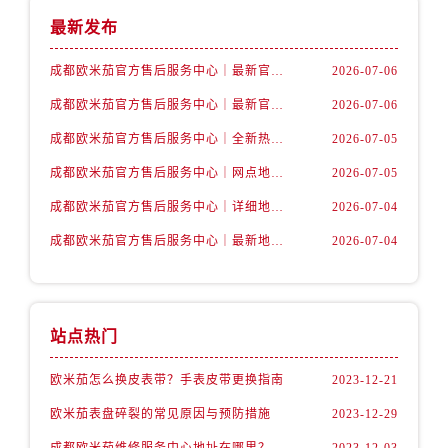
最新发布
成都欧米茄官方售后服务中心｜最新官方地址和全部热线权威信息公示（2026年7月最新）
2026-07-06
成都欧米茄官方售后服务中心｜最新官方热线及详细地址权威信息公示（2026年7月最新）
2026-07-06
成都欧米茄官方售后服务中心｜全新热线和详细维修地址权威信息公示（2026年7月最新）
2026-07-05
成都欧米茄官方售后服务中心｜网点地址与售后热线权威信息公示（2026年7月最新）
2026-07-05
成都欧米茄官方售后服务中心｜详细地址和官方售后电话权威信息公示（2026年7月最新）
2026-07-04
成都欧米茄官方售后服务中心｜最新地址与24小时服务电话权威信息公示（2026年7月最新）
2026-07-04
站点热门
欧米茄怎么换皮表带？手表皮带更换指南
2023-12-21
欧米茄表盘碎裂的常见原因与预防措施
2023-12-29