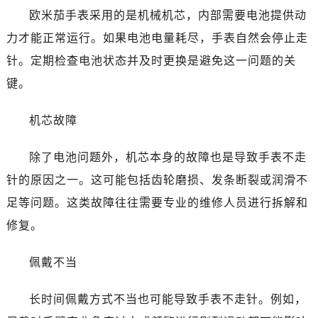
欧米茄手表采用的是机械机芯，内部需要电池提供动
力才能正常运行。如果电池电量耗尽，手表自然会停止走
针。定期检查电池状态并及时更换是避免这一问题的关
键。
机芯故障
除了电池问题外，机芯本身的故障也是导致手表不走
针的原因之一。这可能包括齿轮磨损、发条断裂或润滑不
足等问题。这类故障往往需要专业的维修人员进行拆解和
修复。
佩戴不当
长时间佩戴方式不当也可能导致手表不走针。例如，