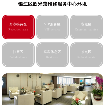
锦江区欧米茄维修服务中心环境
宾客接待区
VIP服务区
客服区
Reception area
VIP service
Customer service
打磨区
宾客休息区
茶点区
Polished area
Rest area
Refreshments