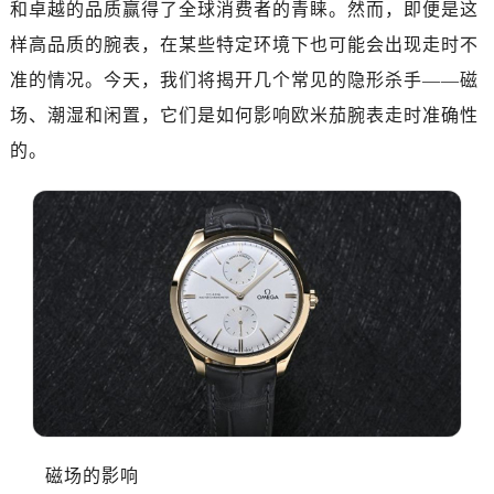
和卓越的品质赢得了全球消费者的青睐。然而，即便是这
样高品质的腕表，在某些特定环境下也可能会出现走时不
准的情况。今天，我们将揭开几个常见的隐形杀手——磁
场、潮湿和闲置，它们是如何影响欧米茄腕表走时准确性
的。
磁场的影响