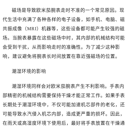
磁场是导致欧米茄腕表走时不准的一个常见原因。现
代生活中充满了各种各样的电子设备，如手机、电脑、磁
共振成像（MRI）机器等，这些设备都可能产生较强的磁
场。当腕表暴露在这些磁场中时，其内部的机械结构可能
会受到干扰，从而影响走时的准确性。为了减少这种影
响，建议避免将腕表长时间放置在靠近强磁场的位置。
潮湿环境的影响
潮湿环境同样会对欧米茄腕表产生不利影响。手表内
部精密的机械结构需要保持干燥才能正常工作。如果手表
长期处于潮湿环境中，不仅可能加速机芯部件的老化，还
可能导致水汽侵入机芯内部，造成更严重的损坏。因此，
在雨天或高湿度环境下使用后，最好将手表放置在干燥通