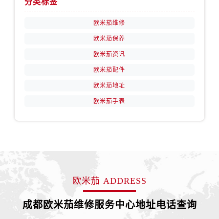
分类标签
欧米茄维修
欧米茄保养
欧米茄资讯
欧米茄配件
欧米茄地址
欧米茄手表
欧米茄 ADDRESS
成都欧米茄维修服务中心地址电话查询