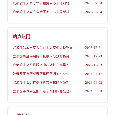
成都欧米茄官方售后服务中心｜详细地址和官方售后电话权威信息公示（2026年7月最新）
2026-07-04
成都欧米茄官方售后服务中心｜最新地址与24小时服务电话权威信息公示（2026年7月最新）
2026-07-04
站点热门
欧米茄怎么换皮表带？手表皮带更换指南
2023-12-21
欧米茄表盘碎裂的常见原因与预防措施
2023-12-29
成都欧米茄维修服务中心地址在哪里？
2023-12-03
欧米茄宣布链式表链重磅回归 Golden Ellipse系列腕表
2024-04-17
欧米茄手表怎样处理机芯生锈的问题？
2024-04-02
欧米茄手表安全扣折断该如何应急处理？
2024-05-08