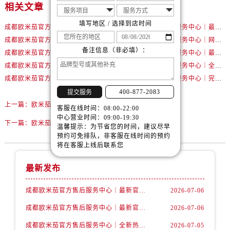
相关文章
填写地区 / 选择到店时间
成都欧米茄官方售后服务中心｜最新官方地址和全部热线权威信息公示（2026年7月最新）
成都欧米茄官方售后服务中心｜最新官方热线及详细地址权威信息公示（2026年7月最新）
成都欧米茄官方售后服务中心｜全新热线和详细维修地址权威信息公示（2026年7月最新）
成都欧米茄官方售后服务中心｜网点地址与售后热线权威信息公示（2026年7月最新）
备注信息（非必填）：
成都欧米茄官方售后服务中心｜详细地址和官方售后电话权威信息公示（2026年7月最新）
成都欧米茄官方售后服务中心｜最新地址与24小时服务电话权威信息公示（2026年7月最新）
成都欧米茄官方售后服务中心｜服务电话及详细网点地址权威信息公示（2026年7月最新）
成都欧米茄官方售后服务中心｜全新官方地址及客服热线权威信息公示（2026年7月最新）
成都欧米茄官方售后服务中心｜最新电话和详细维修地址权威信息公示（2026年7月最新）
成都欧米茄官方售后服务中心｜完整维修地址及售后电话权威信息公示（2026年7月最新）
400-877-2083
提交服务
上一篇：
欧米茄怎么紧发条
客服在线时间：08:00-22:00
中心营业时间：09:00-19:30
下一篇：
欧米茄腕表发条坏了处理技巧盘点
温馨提示：为节省您的时间，建议尽早
预约可免排队，非客服在线时间的预约
将在客服上线后联系您
最新发布
成都欧米茄官方售后服务中心｜最新官方地址和全部热线权威信息公示（2026年7月最新）
2026-07-06
成都欧米茄官方售后服务中心｜最新官方热线及详细地址权威信息公示（2026年7月最新）
2026-07-06
成都欧米茄官方售后服务中心｜全新热线和详细维修地址权威信息公示（2026年7月最新）
2026-07-05