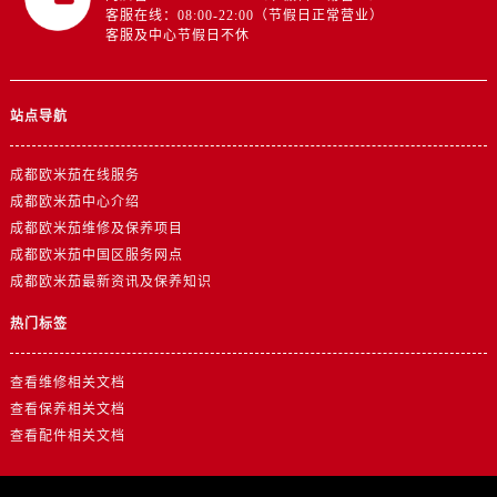
客服在线：08:00-22:00（节假日正常营业）
客服及中心节假日不休
站点导航
成都欧米茄在线服务
成都欧米茄中心介绍
成都欧米茄维修及保养项目
成都欧米茄中国区服务网点
成都欧米茄最新资讯及保养知识
热门标签
查看维修相关文档
查看保养相关文档
查看配件相关文档