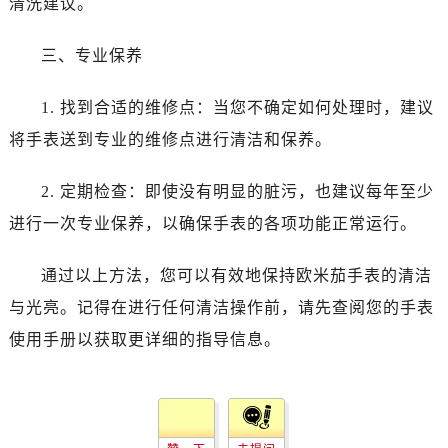
清洗建议。
三、专业保养
1. 找到合适的维修点：当您不确定如何处理时，建议
将手表送到专业的维修点进行清洁和保养。
2. 定期检查：即使没有明显的脏污，也建议每年至少
进行一次专业保养，以确保手表的各项功能正常运行。
通过以上方法，您可以有效地保持欧米茄手表的清洁
与光亮。记得在进行任何清洁操作前，请先查阅您的手表
使用手册以获取更详细的指导信息。