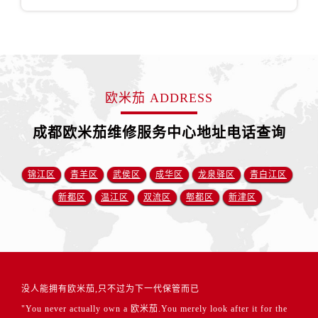
欧米茄 ADDRESS
成都欧米茄维修服务中心地址电话查询
锦江区
青羊区
武侯区
成华区
龙泉驿区
青白江区
新都区
温江区
双流区
郫都区
新津区
没人能拥有欧米茄,只不过为下一代保管而已
"You never actually own a 欧米茄.You merely look after it for the