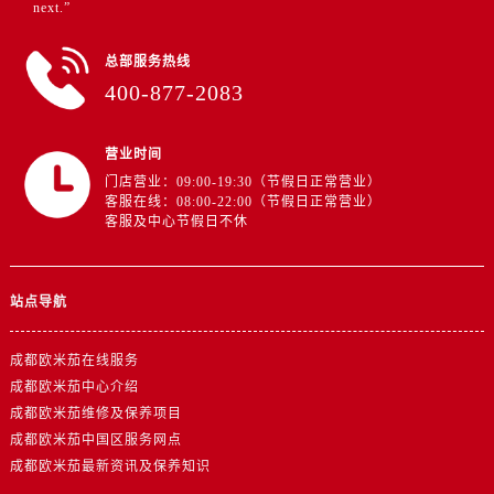
next.”
总部服务热线
400-877-2083
营业时间
门店营业：09:00-19:30（节假日正常营业）
客服在线：08:00-22:00（节假日正常营业）
客服及中心节假日不休
站点导航
成都欧米茄在线服务
成都欧米茄中心介绍
成都欧米茄维修及保养项目
成都欧米茄中国区服务网点
成都欧米茄最新资讯及保养知识