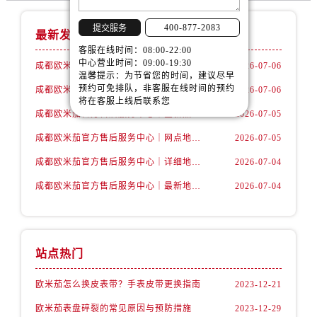
400-877-2083
提交服务
最新发布
客服在线时间：08:00-22:00
中心营业时间：09:00-19:30
成都欧米茄官方售后服务中心｜最新官方地址和全部热线权威信息公示（2026年7月最新）
2026-07-06
温馨提示：为节省您的时间，建议尽早
预约可免排队，非客服在线时间的预约
成都欧米茄官方售后服务中心｜最新官方热线及详细地址权威信息公示（2026年7月最新）
2026-07-06
将在客服上线后联系您
成都欧米茄官方售后服务中心｜全新热线和详细维修地址权威信息公示（2026年7月最新）
2026-07-05
成都欧米茄官方售后服务中心｜网点地址与售后热线权威信息公示（2026年7月最新）
2026-07-05
成都欧米茄官方售后服务中心｜详细地址和官方售后电话权威信息公示（2026年7月最新）
2026-07-04
成都欧米茄官方售后服务中心｜最新地址与24小时服务电话权威信息公示（2026年7月最新）
2026-07-04
站点热门
欧米茄怎么换皮表带？手表皮带更换指南
2023-12-21
欧米茄表盘碎裂的常见原因与预防措施
2023-12-29