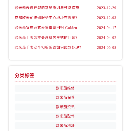
欧米茄表盘碎裂的常见原因与预防措施
2023-12-29
成都欧米茄维修服务中心地址在哪里？
2023-12-03
欧米茄宣布链式表链重磅回归 Golden Ellipse系列腕表
2024-04-17
欧米茄手表怎样处理机芯生锈的问题？
2024-04-02
欧米茄手表安全扣折断该如何应急处理？
2024-05-08
分类标签
欧米茄维修
欧米茄保养
欧米茄资讯
欧米茄配件
欧米茄地址