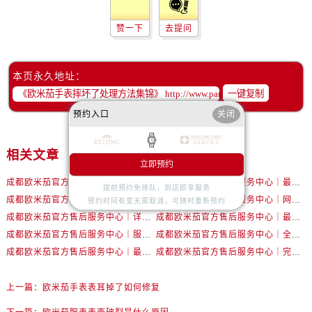
赞一下
去提问
本页永久地址：
一键复制
预约入口
关闭
相关文章
立即预约
成都欧米茄官方售后服务中心｜最新官方地址和全部热线权威信息公示（2026年7月最新）
成都欧米茄官方售后服务中心｜最新官方热线及详细地址权威信息公示（2026年7月最新）
提前预约免排队，到店即享服务
成都欧米茄官方售后服务中心｜全新热线和详细维修地址权威信息公示（2026年7月最新）
成都欧米茄官方售后服务中心｜网点地址与售后热线权威信息公示（2026年7月最新）
预约时间有变无需取消，可随时重新预约
成都欧米茄官方售后服务中心｜详细地址和官方售后电话权威信息公示（2026年7月最新）
成都欧米茄官方售后服务中心｜最新地址与24小时服务电话权威信息公示（2026年7月最新）
成都欧米茄官方售后服务中心｜服务电话及详细网点地址权威信息公示（2026年7月最新）
成都欧米茄官方售后服务中心｜全新官方地址及客服热线权威信息公示（2026年7月最新）
成都欧米茄官方售后服务中心｜最新电话和详细维修地址权威信息公示（2026年7月最新）
成都欧米茄官方售后服务中心｜完整维修地址及售后电话权威信息公示（2026年7月最新）
上一篇：
欧米茄手表表耳掉了如何修复