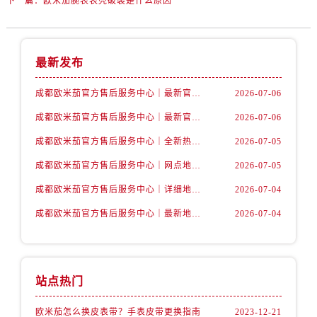
下一篇：
欧米茄腕表表壳破裂是什么原因
最新发布
成都欧米茄官方售后服务中心｜最新官方地址和全部热线权威信息公示（2026年7月最新）
2026-07-06
成都欧米茄官方售后服务中心｜最新官方热线及详细地址权威信息公示（2026年7月最新）
2026-07-06
成都欧米茄官方售后服务中心｜全新热线和详细维修地址权威信息公示（2026年7月最新）
2026-07-05
成都欧米茄官方售后服务中心｜网点地址与售后热线权威信息公示（2026年7月最新）
2026-07-05
成都欧米茄官方售后服务中心｜详细地址和官方售后电话权威信息公示（2026年7月最新）
2026-07-04
成都欧米茄官方售后服务中心｜最新地址与24小时服务电话权威信息公示（2026年7月最新）
2026-07-04
站点热门
欧米茄怎么换皮表带？手表皮带更换指南
2023-12-21