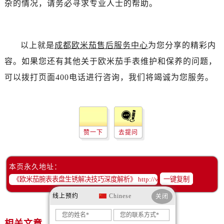
杂的情况，请务必寻求专业人士的帮助。
以上就是
成都欧米茄售后服务中心
为您分享的精彩内
容。如果您还有其他关于欧米茄手表维护和保养的问题，
可以拨打页面400电话进行咨询，我们将竭诚为您服务。
赞一下
去提问
本页永久地址：
一键复制
线上预约
Chinese
关闭
相关文章