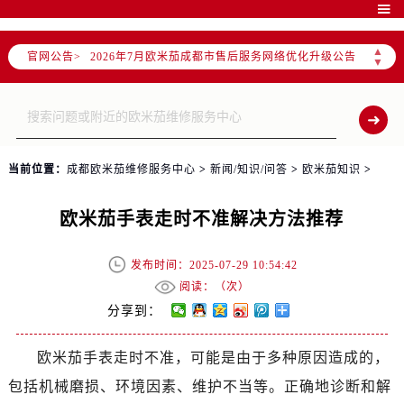

▲
官网公告>
2026年7月欧米茄成都市售后服务网络优化升级公告
▼
2026年7月成都市欧米茄官方售后客户服务热线：400-877-2083
2026年7月欧米茄售后服务中心最新网点地址：
成都市锦江区人民东路6号SAC东原中心写字楼24层2406B室（需提前预约）
四川省成都市锦江区人民东路6号SAC东原中心24层2406B室欧米茄售后服务中心（需提前预约）
当前位置：
成都欧米茄维修服务中心
>
新闻/知识/问答
>
欧米茄知识
>
节假日正常营业！
欧米茄手表走时不准解决方法推荐
发布时间：2025-07-29 10:54:42
阅读：（
次）
分享到：
欧米茄手表走时不准，可能是由于多种原因造成的，
包括机械磨损、环境因素、维护不当等。正确地诊断和解