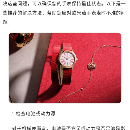
决这些问题，可以确保您的手表保持最佳状态。以下是一
些推荐的解决方法，帮助您应对欧米茄手表走时不准的问
题。
1.检查电池或动力源
对于机械表而言，电池是否充足或动力是否足够是影