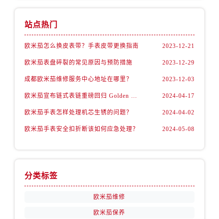
站点热门
欧米茄怎么换皮表带？手表皮带更换指南
2023-12-21
欧米茄表盘碎裂的常见原因与预防措施
2023-12-29
成都欧米茄维修服务中心地址在哪里？
2023-12-03
欧米茄宣布链式表链重磅回归 Golden Ellipse系列腕表
2024-04-17
欧米茄手表怎样处理机芯生锈的问题？
2024-04-02
欧米茄手表安全扣折断该如何应急处理？
2024-05-08
分类标签
欧米茄维修
欧米茄保养