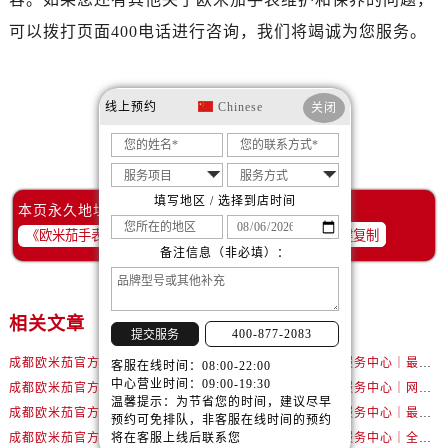
可以拨打页面400电话进行咨询，我们将竭诚为您服务。
线上预约
Chinese
关闭
赞一下
去提问
填写地区 / 选择到店时间
本页永久地址：
一键复制
备注信息（非必填）：
相关文章
400-877-2083
提交服务
成都欧米茄官方售后服务中心｜最新官方地址和全部热线权威信息公示（2026年7月最新）
成都欧米茄官方售后服务中心｜最新官方热线及详细地址权威信息公示（2026年7月最新）
客服在线时间：08:00-22:00
中心营业时间：09:00-19:30
成都欧米茄官方售后服务中心｜全新热线和详细维修地址权威信息公示（2026年7月最新）
成都欧米茄官方售后服务中心｜网点地址与售后热线权威信息公示（2026年7月最新）
温馨提示：为节省您的时间，建议尽早
成都欧米茄官方售后服务中心｜详细地址和官方售后电话权威信息公示（2026年7月最新）
成都欧米茄官方售后服务中心｜最新地址与24小时服务电话权威信息公示（2026年7月最新）
预约可免排队，非客服在线时间的预约
将在客服上线后联系您
成都欧米茄官方售后服务中心｜服务电话及详细网点地址权威信息公示（2026年7月最新）
成都欧米茄官方售后服务中心｜全新官方地址及客服热线权威信息公示（2026年7月最新）