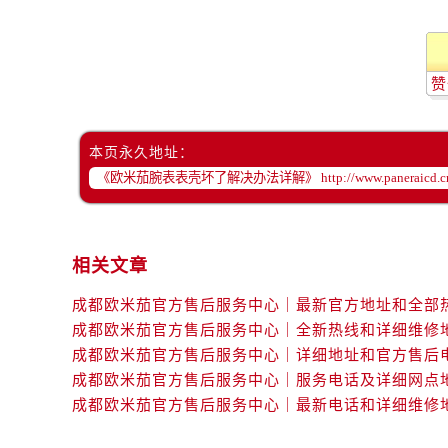
赞
本页永久地址：
相关文章