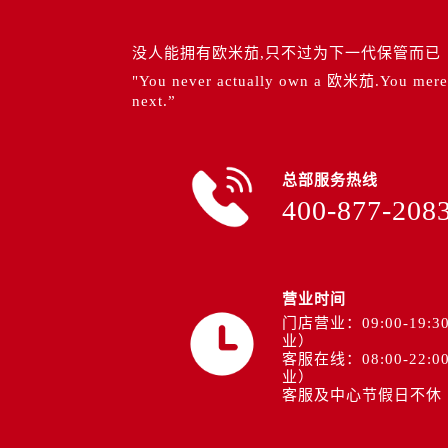
没人能拥有欧米茄,只不过为下一代保管而已
"You never actually own a 欧米茄.You merely 
next.”
总部服务热线
400-877-208
营业时间
门店营业：09:00-19
业）
客服在线：08:00-22
业）
客服及中心节假日不休