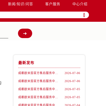
新闻/知识/问答
客户服务
中心介绍
▲
▼
最新发布
成都欧米茄官方售后服务中心｜最新官方地址和全部热线权威信息公示（2026年7月最新）
2026-07-06
成都欧米茄官方售后服务中心｜最新官方热线及详细地址权威信息公示（2026年7月最新）
2026-07-06
的
成都欧米茄官方售后服务中心｜全新热线和详细维修地址权威信息公示（2026年7月最新）
2026-07-05
成都欧米茄官方售后服务中心｜网点地址与售后热线权威信息公示（2026年7月最新）
2026-07-05
成都欧米茄官方售后服务中心｜详细地址和官方售后电话权威信息公示（2026年7月最新）
2026-07-04