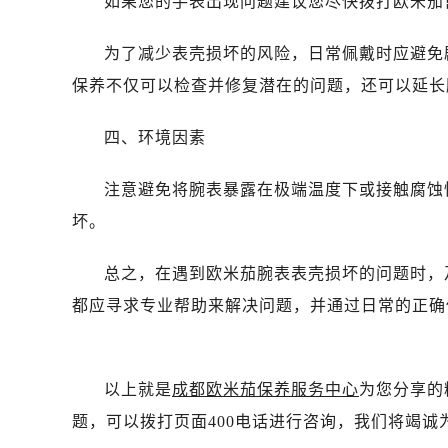
如果您的手表出现问题建议您尽快拨打欧米茄售后维
为了减少表壳损坏的风险，日常佩戴时应避免
保养不仅可以检查并修复潜在的问题，还可以延长
四、环境因素
注意避免将腕表暴露在极端温度下或接触腐蚀
坏。
总之，在遇到欧米茄腕表表壳损坏的问题时，
都应寻求专业帮助来解决问题，并通过日常的正确
以上就是
成都欧米茄保养服务中心
为您分享的
题，可以拨打页面400电话进行咨询，我们将竭诚