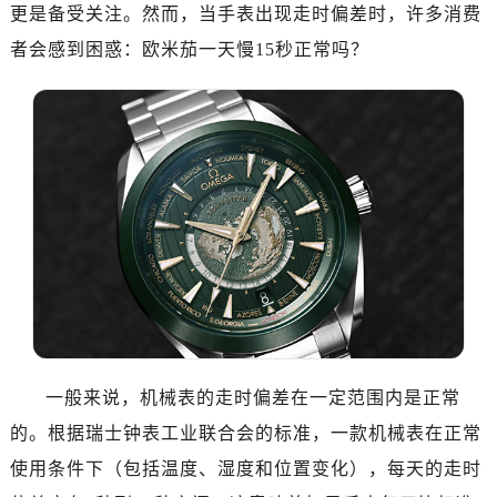
更是备受关注。然而，当手表出现走时偏差时，许多消费
者会感到困惑：欧米茄一天慢15秒正常吗？
一般来说，机械表的走时偏差在一定范围内是正常
的。根据瑞士钟表工业联合会的标准，一款机械表在正常
使用条件下（包括温度、湿度和位置变化），每天的走时