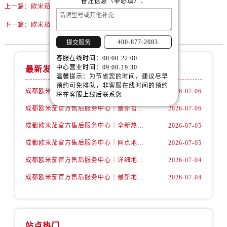
备注信息（非必填）：
上一篇：
欧米茄手表走走停停应该咋办
下一篇：
欧米茄手表表盘有划痕怎么解决
400-877-2083
提交服务
客服在线时间：08:00-22:00
中心营业时间：09:00-19:30
最新发布
温馨提示：为节省您的时间，建议尽早
预约可免排队，非客服在线时间的预约
成都欧米茄官方售后服务中心｜最新官方地址和全部热线权威信息公示（2026年7月最新）
2026-07-06
将在客服上线后联系您
成都欧米茄官方售后服务中心｜最新官方热线及详细地址权威信息公示（2026年7月最新）
2026-07-06
成都欧米茄官方售后服务中心｜全新热线和详细维修地址权威信息公示（2026年7月最新）
2026-07-05
成都欧米茄官方售后服务中心｜网点地址与售后热线权威信息公示（2026年7月最新）
2026-07-05
成都欧米茄官方售后服务中心｜详细地址和官方售后电话权威信息公示（2026年7月最新）
2026-07-04
成都欧米茄官方售后服务中心｜最新地址与24小时服务电话权威信息公示（2026年7月最新）
2026-07-04
站点热门