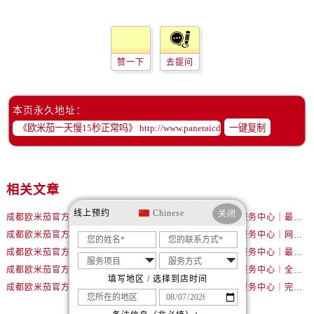
赞一下
去提问
本页永久地址：
一键复制
相关文章
线上预约
Chinese
关闭
成都欧米茄官方售后服务中心｜最新官方地址和全部热线权威信息公示（2026年7月最新）
成都欧米茄官方售后服务中心｜最新官方热线及详细地址权威信息公示（2026年7月最新）
成都欧米茄官方售后服务中心｜全新热线和详细维修地址权威信息公示（2026年7月最新）
成都欧米茄官方售后服务中心｜网点地址与售后热线权威信息公示（2026年7月最新）
成都欧米茄官方售后服务中心｜详细地址和官方售后电话权威信息公示（2026年7月最新）
成都欧米茄官方售后服务中心｜最新地址与24小时服务电话权威信息公示（2026年7月最新）
成都欧米茄官方售后服务中心｜服务电话及详细网点地址权威信息公示（2026年7月最新）
成都欧米茄官方售后服务中心｜全新官方地址及客服热线权威信息公示（2026年7月最新）
填写地区 / 选择到店时间
成都欧米茄官方售后服务中心｜最新电话和详细维修地址权威信息公示（2026年7月最新）
成都欧米茄官方售后服务中心｜完整维修地址及售后电话权威信息公示（2026年7月最新）