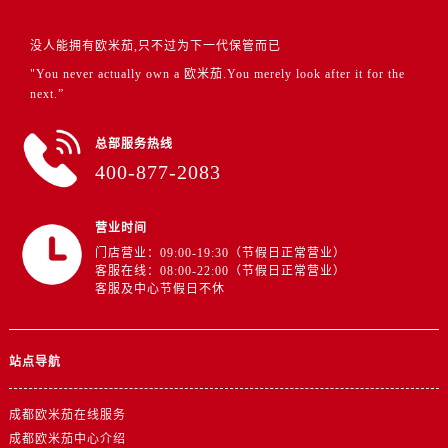
没人能拥有欧米茄,只不过为下一代保管而已
"You never actually own a 欧米茄.You merely look after it for the
next.”
总部服务热线
400-877-2083
营业时间
门店营业：09:00-19:30（节假日正常营业）
客服在线：08:00-22:00（节假日正常营业）
客服及中心节假日不休
站点导航
成都欧米茄在线服务
成都欧米茄中心介绍