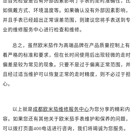
您首先检查是否有外部因素影响了手表的走时准确性，比
如佩戴方式、环境温度等。如果确认没有外部因素影响，
并且手表已经超出正常误差范围，则建议您将手表送到专
业的维修服务中心进行检查和维修。
总之，虽然欧米茄作为高端品牌在产品质量控制上有
着严格的标准和要求，但在长时间使用后出现轻微的走时
偏差是较为常见的现象。只要不是过于偏离正常范围，并
且经过适当维护可以恢复正常的走时精度，则不必过于担
心。
以上就是
成都欧米茄维修服务中心
为您分享的精彩内
容。如果您还有其他关于欧米茄手表维护和保养的问题，
可以拨打页面400电话进行咨询，我们将竭诚为您服务。